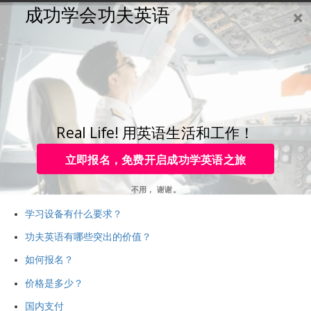
成功学会功夫英语
购买
登录
注册
咨询
Toggle
navigation
咨询热线：
4006-979-088 或 0755-88820630
报名FAQ
Real Life! 用英语生活和工作！
功夫英语怎么学？
立即报名，免费开启成功学英语之旅
我是如何进步的？
不用， 谢谢。
课程的口音是什么？
学习设备有什么要求？
功夫英语有哪些突出的价值？
如何报名？
价格是多少？
国内支付