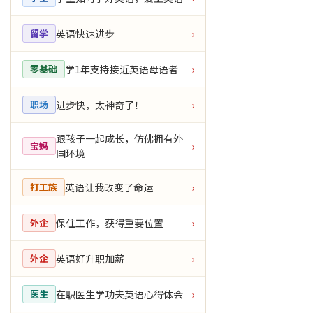
英语快速进步
留学
›
学1年支持接近英语母语者
零基础
›
进步快，太神奇了！
职场
›
跟孩子一起成长，仿佛拥有外
宝妈
›
国环境
英语让我改变了命运
打工族
›
保住工作，获得重要位置
外企
›
英语好升职加薪
外企
›
在职医生学功夫英语心得体会
医生
›