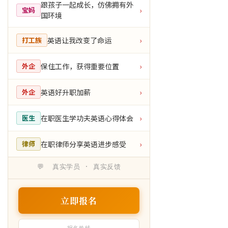
跟孩子一起成长，仿佛拥有外
宝妈
›
国环境
英语让我改变了命运
打工族
›
保住工作，获得重要位置
外企
›
英语好升职加薪
外企
›
在职医生学功夫英语心得体会
医生
›
在职律师分享英语进步感受
律师
›
💬 真实学员 · 真实反馈
立即报名