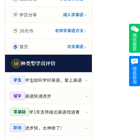
💬
学员分享
成人学英语 ›
📕
26元书
有效学英语方法 ›
🏠
首页
功夫英语 ›
种类型学员评价
10
学生如何学好英语，爱上英语
学生
›
英语快速进步
留学
›
学1年支持接近英语母语者
零基础
›
进步快，太神奇了！
职场
›