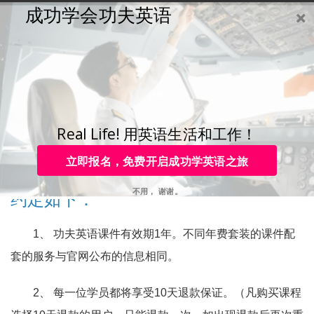
成功学会功夫英语
购买
登录
注册
咨询
Toggle
navigation
咨询热线：
4006-979-088 或 0755-88820630
功夫英语课程及服务使用
约定
Real Life! 用英语生活和工作！
立即报名，免费开启成功学英语之旅
正式学员享受的服务及课程、服务使用
不用， 谢谢。
约定如下：
1、 功夫英语课件有效期1年。不同年费套装的课件配
套的服务与官网公布的信息相同。
2、 每一位学员都将享受10天退款保证。（凡购买课程