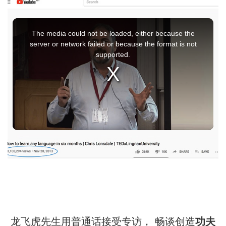
This
The media could not be loaded, either because the
is
server or network failed or because the format is not
supported.
a
modal
window.
龙飞虎先生用普通话接受专访，
畅谈创造
功夫