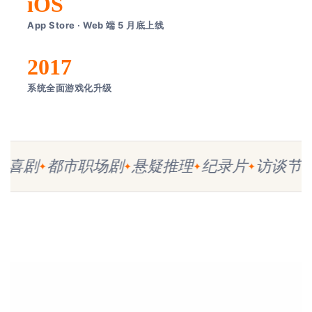
iOS
App Store · Web 端 5 月底上线
2017
系统全面游戏化升级
景喜剧
都市职场剧
悬疑推理
纪录片
访谈节