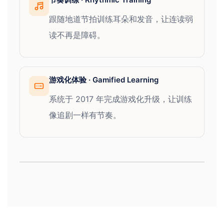
跟随地道节拍训练耳朵和发音，让连读弱
读不再是障碍。
游戏化体验 · Gamified Learning
系统于 2017 年完成游戏化升级，让训练
"It's not about memorizing — it's about
像追剧一样有节奏。
recognizing."
语言学习不靠死记硬背,靠的是识别能力。
Listen
Recognize
Repeat
听
识别
复述
Pattern
Rhythm
Tone
模式
节奏
语调