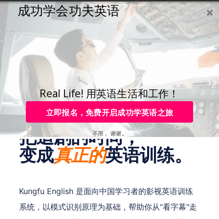
成功学会功夫英语
购买
登录
注册
咨询
Toggle
navigation
咨询热线：
国内：4006-979-088 国际：+86-755-88820630
Real Life! 用英语生活和工作！
影视英语 · 追剧学英语
立即报名，免费开启成功学英语之旅
把追剧的时间，
不用， 谢谢。
变成
英语训练。
真正的
Kungfu English 是面向中国学习者的影视英语训练
系统，以模式识别原理为基础，帮助你从"看字幕"走