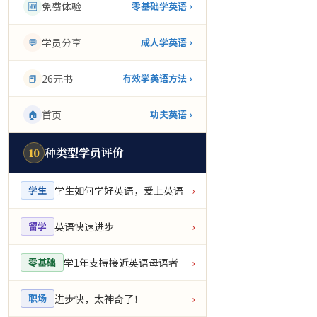
🆕
免费体验
零基础学英语 ›
💬
学员分享
成人学英语 ›
📕
26元书
有效学英语方法 ›
🏠
首页
功夫英语 ›
种类型学员评价
10
学生如何学好英语，爱上英语
学生
›
英语快速进步
留学
›
学1年支持接近英语母语者
零基础
›
进步快，太神奇了！
职场
›