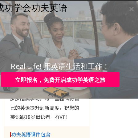
成功学会功夫英语
学员登录
咨询热线：
4006-979-088 或 0755-88820630
▶ KUNGFU ENGLISH
下定决心
成功学会
英语
Real Life! 用英语生活和工作！
立即报名，免费开启成功学英语之旅
跟随功夫英语的
10个里程碑
， 一
不用， 谢谢。
步步踏实学习，每个里程碑将自
己的英语提升到新高度，祝您的
英语跟18岁母语者一样好！
功夫英语课件包含