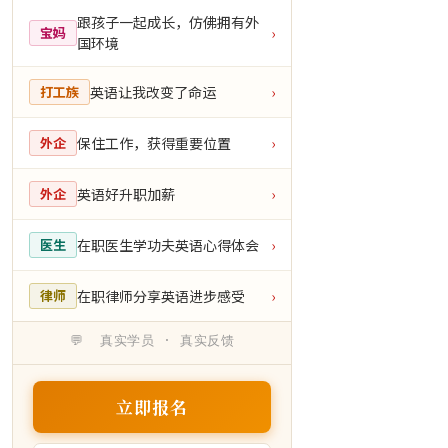
跟孩子一起成长，仿佛拥有外
宝妈
›
国环境
英语让我改变了命运
打工族
›
保住工作，获得重要位置
外企
›
英语好升职加薪
外企
›
在职医生学功夫英语心得体会
医生
›
在职律师分享英语进步感受
律师
›
💬 真实学员 · 真实反馈
立即报名