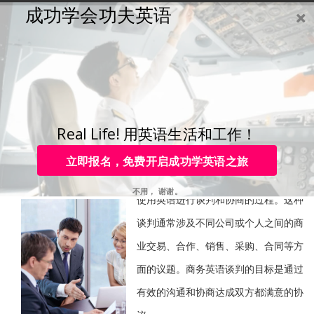
成功学会功夫英语
购买
登录
注册
咨询
Toggle
navigation
咨询热线：
4006-979-088 或 0755-88820630
功夫英语 | 轻松提高商务
谈判英语能力！
Real Life! 用英语生活和工作！
立即报名，免费开启成功学英语之旅
商务英语谈判是指在商业环境中
不用， 谢谢。
使用英语进行谈判和协商的过程。这种
谈判通常涉及不同公司或个人之间的商
业交易、合作、销售、采购、合同等方
面的议题。商务英语谈判的目标是通过
有效的沟通和协商达成双方都满意的协