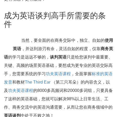
成为英语谈判高手所需要的条
件
当然，要全面的在商务交际中，独立、自如的
使用
英语
，并达到游刃有余，灵活自如的程度，仅靠
商务英
语
的学习是远远不够的，
谈判英语
只是给您谈判中最重要、
关键、高频的场景英语基础，要想成为更专业的英语交际高
手，您需要系统的学习
功夫英语课程
，全面掌握
标准的英语
发音
和教材
The Third Ear
（第三只耳朵）的内容含义，以
及
功夫英语课程
的8000多高频词和20000多词组，只要具备
了这样的英语基础，您就可以解决98%以上日常生活、工
作、商务交流中的英语沟通需要，从而让您在商务领域中的
英语谈判
中处于不败之地！