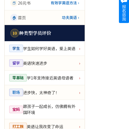
📕
26元书
有效学英语方法 ›
🏠
首页
功夫英语 ›
种类型学员评价
10
学生如何学好英语，爱上英语
学生
›
英语快速进步
留学
›
学1年支持接近英语母语者
零基础
›
进步快，太神奇了！
职场
›
跟孩子一起成长，仿佛拥有外
宝妈
›
国环境
英语让我改变了命运
打工族
›