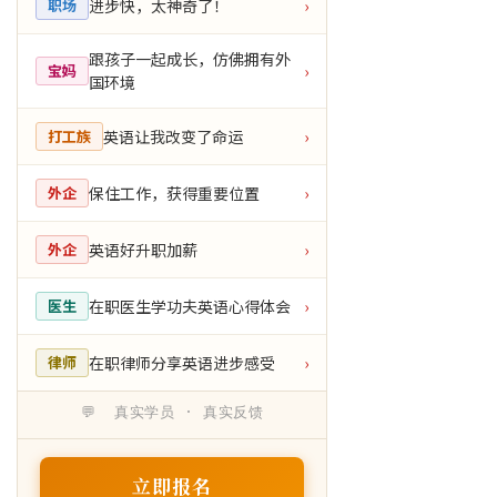
进步快，太神奇了！
职场
›
跟孩子一起成长，仿佛拥有外
宝妈
›
国环境
英语让我改变了命运
打工族
›
保住工作，获得重要位置
外企
›
英语好升职加薪
外企
›
在职医生学功夫英语心得体会
医生
›
在职律师分享英语进步感受
律师
›
💬 真实学员 · 真实反馈
立即报名