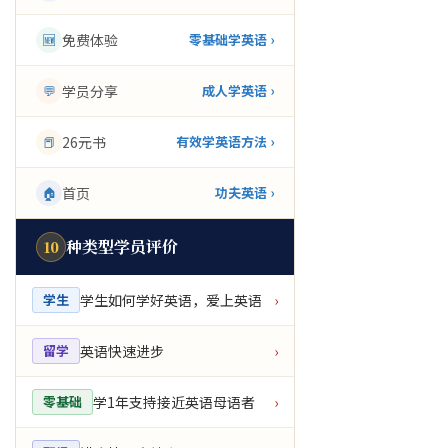
🆕
免费体验
零基础学英语 ›
💬
学员分享
成人学英语 ›
📕
26元书
有效学英语方法 ›
🏠
首页
功夫英语 ›
种类型学员评价
10
学生如何学好英语，爱上英语
学生
›
英语快速进步
留学
›
学1年支持接近英语母语者
零基础
›