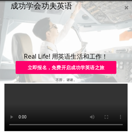
成功学会功夫英语
购买
登录
注册
咨询
Toggle
navigation
咨询热线：
4006-979-088 或 0755-88820630
人民大学：6个月学会任何
一种外语
Real Life! 用英语生活和工作！
立即报名，免费开启成功学英语之旅
不用， 谢谢。