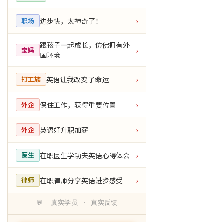
进步快，太神奇了！
职场
›
跟孩子一起成长，仿佛拥有外
宝妈
›
国环境
英语让我改变了命运
打工族
›
保住工作，获得重要位置
外企
›
英语好升职加薪
外企
›
在职医生学功夫英语心得体会
医生
›
在职律师分享英语进步感受
律师
›
💬 真实学员 · 真实反馈