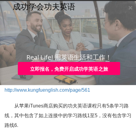
成功学会功夫英语
购买
登录
注册
咨询
Toggle
navigation
咨询热线：
4006-979-088 或 0755-88820630
6条学习路线是怎么样的？
Real Life! 用英语生活和工作！
从功夫英语官网购买的课程会享受6条学习路线，其中
立即报名，免费开启成功学英语之旅
的内容在如下连接中有清晰的说明：
不用， 谢谢。
http://www.kungfuenglish.com/page/561
从苹果iTunes商店购买的功夫英语课程只有5条学习路
线，其中包含了如上连接中的学习路线1至5，没有包含学习
路线6.