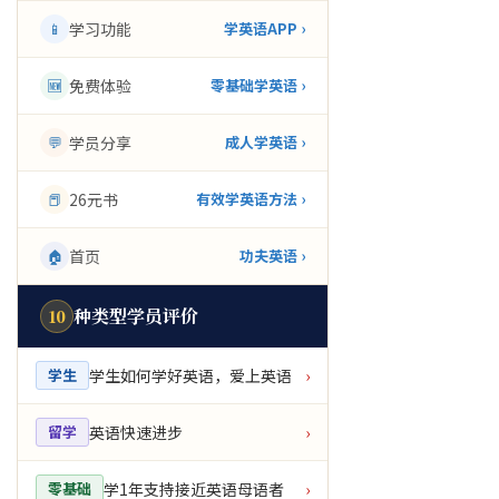
📱
学习功能
学英语APP ›
🆕
免费体验
零基础学英语 ›
💬
学员分享
成人学英语 ›
📕
26元书
有效学英语方法 ›
🏠
首页
功夫英语 ›
种类型学员评价
10
学生如何学好英语，爱上英语
学生
›
英语快速进步
留学
›
学1年支持接近英语母语者
零基础
›