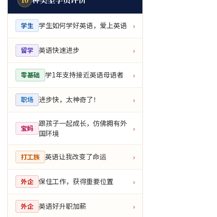
学生如何学好英语，爱上英语
学生
›
英语快速进步
留学
›
学1年支持接近英语母语者
零基础
›
进步快，太神奇了！
职场
›
跟孩子一起成长，仿佛拥有外
宝妈
›
国环境
英语让我改变了命运
打工族
›
保住工作，获得重要位置
外企
›
英语好升职加薪
外企
›