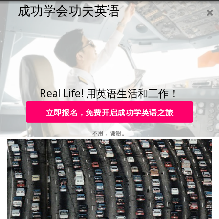
成功学会功夫英语
购买
登录
注册
咨询
Toggle
navigation
咨询热线：
4006-979-088 或 +86-755-88820630
如果你的工作太忙，每天参与6个以上不同的会议，经常加班，出
差，到处飞。。。。每天快节奏的从早到晚忙个不停。如果您每天
的工作如此之忙，忙了一整天已经筋疲力尽的你，如果下班后还要
Real Life! 用英语生活和工作！
到学习班上课…..
立即报名，免费开启成功学英语之旅
不用， 谢谢。