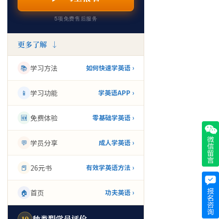
5项免费售后服务
更多了解 ↓
📚
学习方法
如何快速学英语 ›
📱
学习功能
学英语APP ›
🆕
免费体验
零基础学英语 ›
💬
学员分享
成人学英语 ›
📕
26元书
有效学英语方法 ›
🏠
首页
功夫英语 ›
种类型学员评价
10