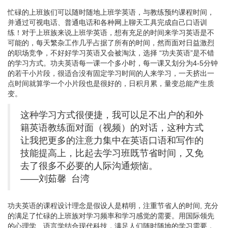
忙碌的上班族们可以随时随地上班学英语，与教练预约课程时间，
并通过可视电话、普通电话和各种网上聊天工具完成自己口语训
练！对于上班族来说上班学英语，想有充足的时间来学习英语是不
可能的，每天繁杂工作几乎占据了所有的时间，然而面对日益激烈
的职场竞争，不好好学习英语又会被淘汰，选择 “功夫英语”是不错
的学习方式。功夫英语每一课一个多小时，每一课又划分为4-5分钟
的若干小片段，很适合没有固定学习时间的人来学习，一天挤出一
点时间就算学一个小片段也是很好的，日积月累，量变总能产生质
变。
这种学习方式很便捷，我可以足不出户的和外
籍英语教练面对面（视频）的对话，这种方式
让我把更多的注意力集中在英语口语和写作的
技能提高上，比起去学习班既节省时间，又免
去了很多不必要的人际沟通烦恼。
——刘茹馨 台湾
功夫英语的课程设计理念是假设人是精明，注重节省人的时间, 充分
的满足了忙碌的上班族对学习频率和学习感觉的需要。用国际领先
的心理学、语言学结合现代科技，满足人们随时随地的学习需要，