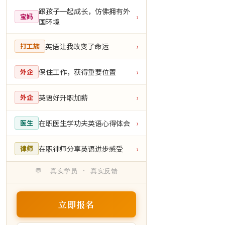
跟孩子一起成长，仿佛拥有外
宝妈
›
国环境
英语让我改变了命运
打工族
›
保住工作，获得重要位置
外企
›
英语好升职加薪
外企
›
在职医生学功夫英语心得体会
医生
›
在职律师分享英语进步感受
律师
›
💬 真实学员 · 真实反馈
立即报名