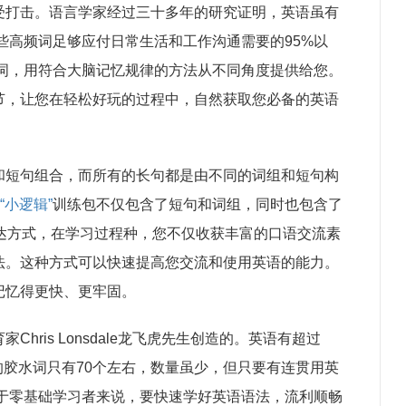
受打击。语言学家经过三十多年的研究证明，英语虽有
这些高频词足够应付日常生活和工作沟通需要的95%以
频词，用符合大脑记忆规律的方法从不同角度提供给您。
节，让您在轻松好玩的过程中，自然获取您必备的英语
和短句组合，而所有的长句都是由不同的词组和短句构
“小逻辑”
训练包不仅包含了短句和词组，同时也包含了
达方式，在学习过程种，您不仅收获丰富的口语交流素
法。这种方式可以快速提高您交流和使用英语的能力。
记忆得更快、更牢固。
hris Lonsdale龙飞虎先生创造的。英语有超过
接作用的胶水词只有70个左右，数量虽少，但只要有连贯用英
对于零基础学习者来说，要快速学好英语语法，流利顺畅