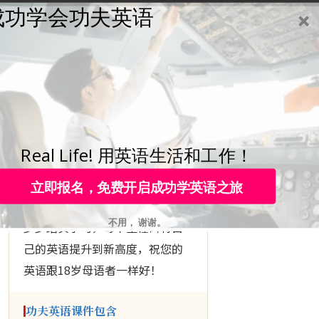
成功学会功夫英语
学员登录
咨询热线：
4006-979-088 或 0755-88820630
▶ KUNGFU ENGLISH
下定决心
成功学会
英语
Real Life! 用英语生活和工作！
立即报名，免费开启成功学英语之旅
跟随功夫英语的
10个里程碑
， 一
不用， 谢谢。
步步踏实学习，每个里程碑将自
己的英语提升到新高度，祝您的
英语跟18岁母语者一样好！
功夫英语课件包含