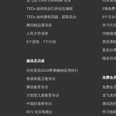
龙飞虎 Chris Lonsdale 背景
功夫英
TEDx 如何给自己的信念编程
5项免费
TEDx 如何拥有高能，获取高分
6个月从
腾讯精品课演讲
学习方
人民大学演讲
功能描
5个原则，7个行动
英语课
真实分
报名功夫
媒体及访谈
功夫英语2010苹果畅销应用排行
免费会
香港凤凰卫视专访
腾讯教育专访
免费会
大智慧儿童教育专访
龙飞虎
中国好老师专访
测试您
BTV 北京电视台
学习指南