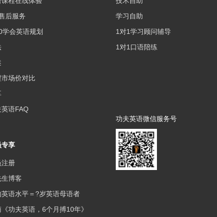
语课程在线体验
技术自助
售后服务
学习自助
0学会英语规划
1对1学习顾问辅导
法
1对1口语陪练
述
程市场价对比
享
英语FAQ
功夫英语微信服务号
员专享
员注册
先生博客
的英语水平＝?岁英语母语者
《功夫英语，6个月搏10年》