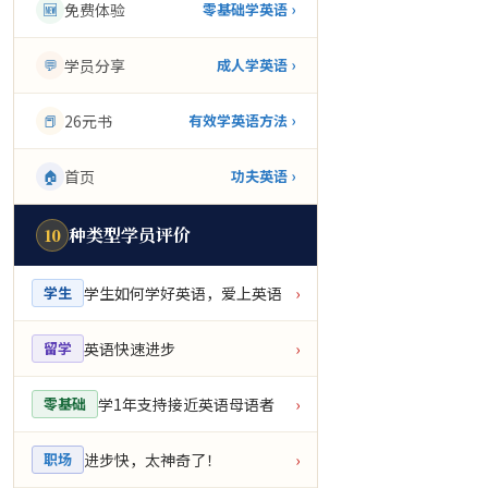
🆕
免费体验
零基础学英语 ›
💬
学员分享
成人学英语 ›
📕
26元书
有效学英语方法 ›
🏠
首页
功夫英语 ›
种类型学员评价
10
学生如何学好英语，爱上英语
学生
›
英语快速进步
留学
›
学1年支持接近英语母语者
零基础
›
进步快，太神奇了！
职场
›