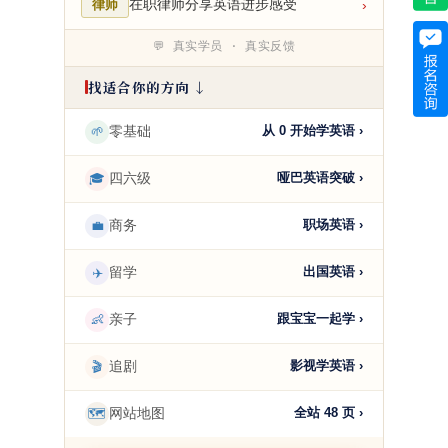
在职律师分享英语进步感受
›
律师
💬 真实学员 · 真实反馈
找适合你的方向 ↓
🌱
零基础
从 0 开始学英语 ›
🎓
四六级
哑巴英语突破 ›
💼
商务
职场英语 ›
✈️
留学
出国英语 ›
👶
亲子
跟宝宝一起学 ›
🎬
追剧
影视学英语 ›
🗺️
网站地图
全站 48 页 ›