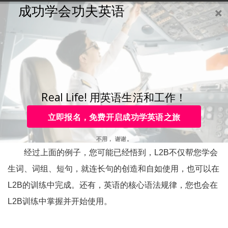
成功学会功夫英语
购买
登录
注册
咨询
Toggle
navigation
咨询热线：
4006-979-088 或 0755-88820630
目录
Real Life! 用英语生活和工作！
L2B身心法训练（4）
立即报名，免费开启成功学英语之旅
不用， 谢谢。
经过上面的例子，您可能已经悟到，L2B不仅帮您学会
生词、词组、短句，就连长句的创造和自如使用，也可以在
L2B的训练中完成。还有，英语的核心语法规律，您也会在
L2B训练中掌握并开始使用。