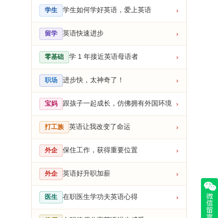
学生如何学好英语，爱上英语
›
学生
英语快速进步
›
留学
学 1 年接近英语母语者
›
零基础
进步快，太神奇了！
›
职场
跟孩子一起成长，仿佛拥有外国环境
›
宝妈
英语让我改变了命运
›
打工族
保住工作，获得重要位置
›
外企
英语好升职加薪
›
外企
在职医生学功夫英语心得
›
医生